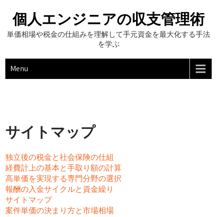
Skip
to
個人エンジニアの収支管理術
content
単価相場や税金の仕組みを理解して手元資金を最大化する手法
を学ぶ
Menu
サイトマップ
独立後の税金と社会保険の仕組
経費計上の基本と手取り額の計算
高単価を実現する専門分野の選択
報酬の入金サイクルと資金繰り
サイトマップ
案件単価の決まり方と市場相場